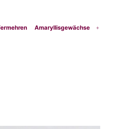
ermehren
Amaryllisgewächse
ü
Menü
en
öffnen