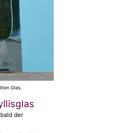
lten Glas.
llisglas
obald der