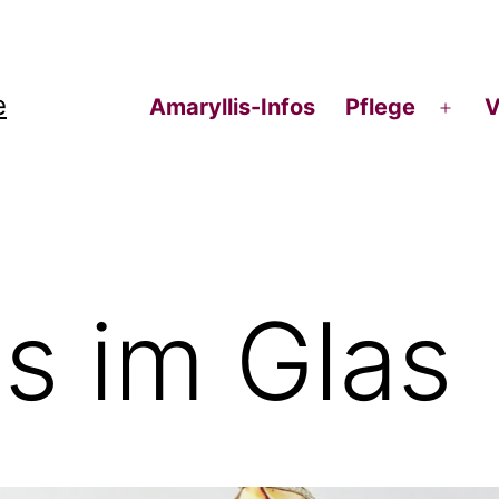
e
Amaryllis-Infos
Pflege
V
Men
öffn
is im Glas